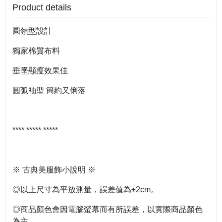
Product details
圓領型設計
獨家棉質布料
垂墜顯瘦效果佳
圓弧袖型 簡約又俐落
**** ***** *****
※ 古典美服飾小說明 ※
◎以上尺寸為平放測量，誤差值為±2cm。
◎商品顏色會因電腦螢幕而有所誤差，以實際商品顏色
為主。