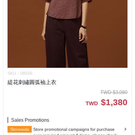
SKU：
08026
緹花刺繡圓弧袖上衣
TWD
$
3,080
$
1,380
TWD
Sales Promotions
Storewide
Store promotional campaigns for purchase