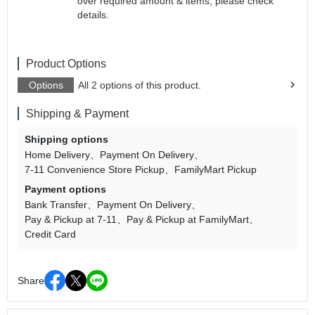
over required amount & items, please check
details.
Product Options
Options
All 2 options of this product.
Shipping & Payment
Shipping options
Home Delivery
Payment On Delivery
7-11 Convenience Store Pickup
FamilyMart Pickup
Payment options
Bank Transfer
Payment On Delivery
Pay & Pickup at 7-11
Pay & Pickup at FamilyMart
Credit Card
Share