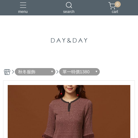
0
menu
search
cart
中國風
亞麻
古典
棉麻
茶禪服
秋冬服飾
單一特價1380