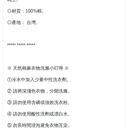
◎材質：100%棉。
◎產地： 台灣。
***** ***** *****
※ 天然棉麻衣物洗滌小叮嚀 ※
①冷水中加入少量中性洗衣劑。
② 請將深淺色衣物，分開洗滌。
③ 請勿使用含磷或強效洗衣粉。
④ 請勿使用酸性洗劑或漂白水。
⑤ 勿長時間浸泡避免衣物互染。