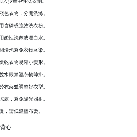
加入少量中性洗衣劑。
深淺色衣物，分開洗滌。
使用含磷或強效洗衣粉。
使用酸性洗劑或漂白水。
時間浸泡避免衣物互染。
溫烘乾衣物易縮小變形。
必脫水嚴禁濕衣物晾掛。
掛於衣架並調整好衣型。
陰涼處，避免陽光照射。
整燙，請低溫墊布燙。
繡背心