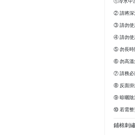
①冷水中
② 請將
③ 請勿
④ 請勿
⑤ 勿長
⑥ 勿高
⑦ 請務
⑧ 反面
⑨ 晾曬
⑩ 若需
鋪棉刺