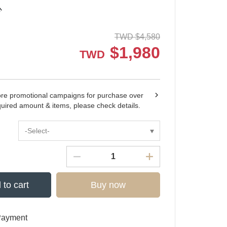
心
TWD
$
4,580
$
1,980
TWD
ore promotional campaigns for purchase over
quired amount & items, please check details.
-Select-
 to cart
Buy now
Payment