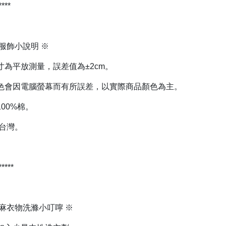
*****
服飾小說明 ※
寸為平放測量，誤差值為±2cm。
色會因電腦螢幕而有所誤差，以實際商品顏色為主。
00%棉。
 台灣。
 *****
棉麻衣物洗滌小叮嚀 ※