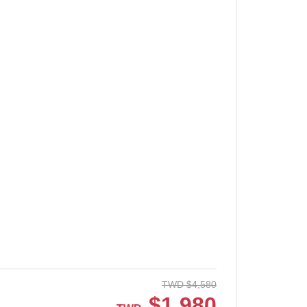
TWD
$
4,580
$
1,980