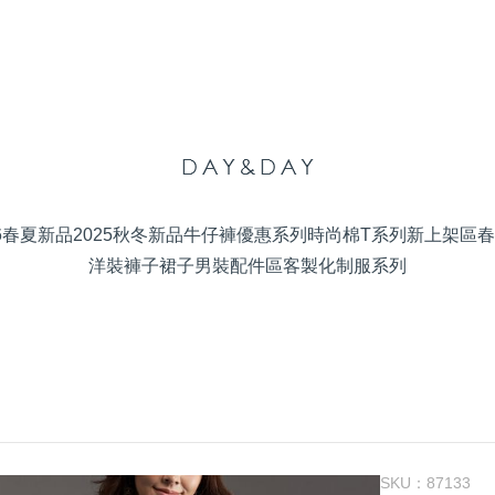
26春夏新品
2025秋冬新品
牛仔褲優惠系列
時尚棉T系列
新上架區
春
洋裝
褲子
裙子
男裝
配件區
客製化制服系列
SKU：
87133