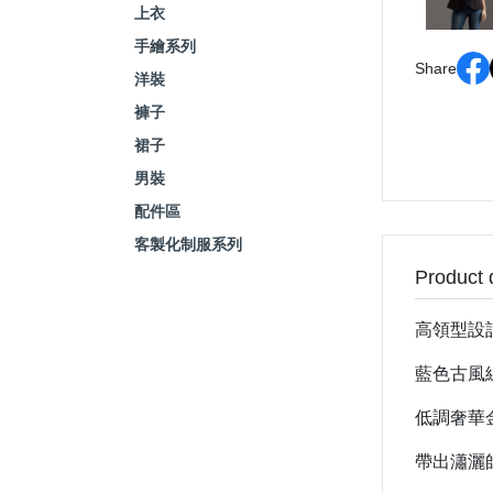
上衣
手繪系列
Share
洋裝
褲子
裙子
男裝
配件區
客製化制服系列
Product 
高領型設
藍色古風
低調奢華
帶出瀟灑