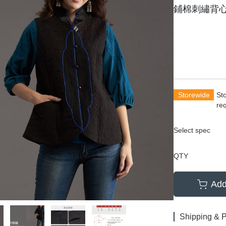
鋪棉刺繡背
Storewide
St
re
Select spec
QTY
Add
Shipping & 