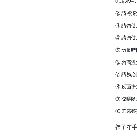
①冷水中
② 請將
③ 請勿
④ 請勿
⑤ 勿長
⑥ 勿高
⑦ 請務
⑧ 反面
⑨ 晾曬
⑩ 若需
褶子布