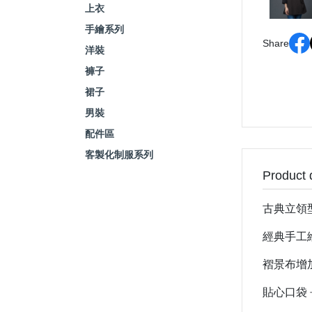
上衣
手繪系列
Share
洋裝
褲子
裙子
男裝
配件區
客製化制服系列
Product 
古典立領
經典手工
褶景布增
貼心口袋