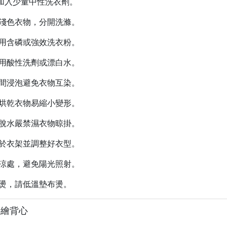
加入少量中性洗衣劑。
深淺色衣物，分開洗滌。
使用含磷或強效洗衣粉。
使用酸性洗劑或漂白水。
時間浸泡避免衣物互染。
溫烘乾衣物易縮小變形。
必脫水嚴禁濕衣物晾掛。
掛於衣架並調整好衣型。
陰涼處，避免陽光照射。
整燙，請低溫墊布燙。
手繪背心