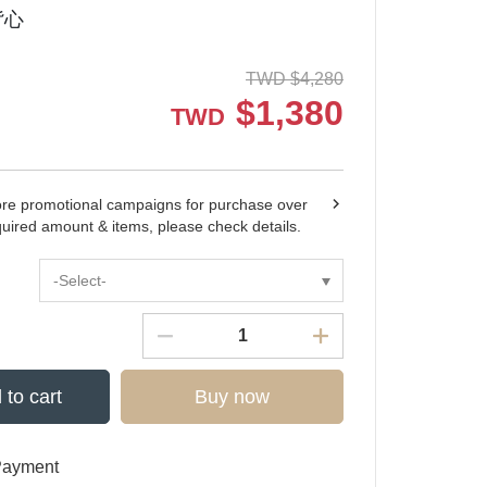
背心
TWD
$
4,280
$
1,380
TWD
ore promotional campaigns for purchase over
quired amount & items, please check details.
-Select-
 to cart
Buy now
Payment