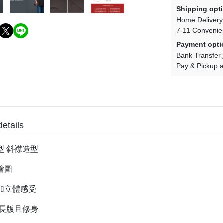
Shipping opt
Home Delivery
7-11 Convenie
Payment opti
Bank Transfer
Pay & Pickup a
details
型 斜襟造型
繪圖
加立體感受
 長版且修身