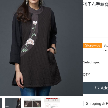
褶子布手繪
Storewide
St
re
Select spec
QTY
Add
Shipping & 