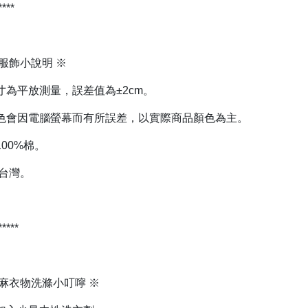
*****
服飾小說明 ※
寸為平放測量，誤差值為±2cm。
色會因電腦螢幕而有所誤差，以實際商品顏色為主。
00%棉。
 台灣。
 *****
棉麻衣物洗滌小叮嚀 ※