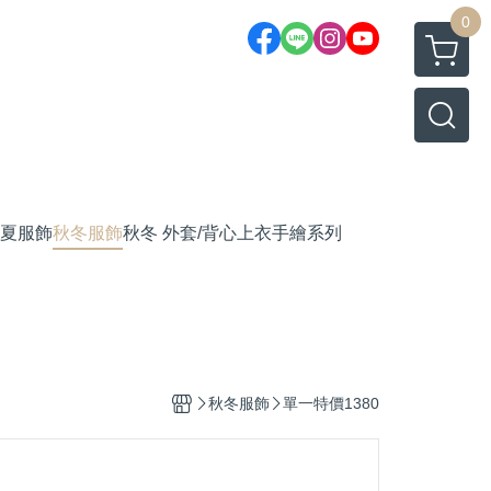
0
夏服飾
秋冬服飾
秋冬 外套/背心
上衣
手繪系列
秋冬服飾
單一特價1380