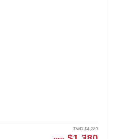
TWD
$
4,280
$
1,380