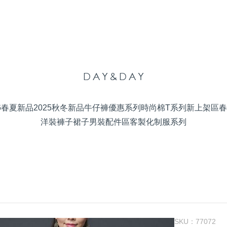
26春夏新品
2025秋冬新品
牛仔褲優惠系列
時尚棉T系列
新上架區
春
洋裝
褲子
裙子
男裝
配件區
客製化制服系列
SKU：
77072