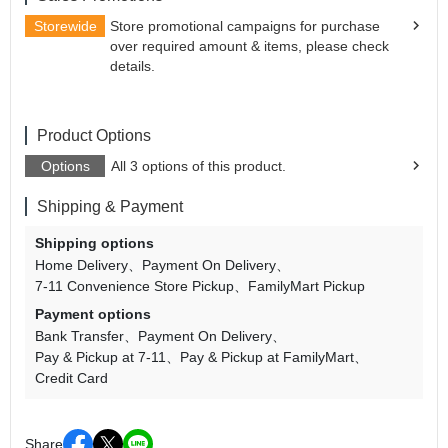
Storewide
Store promotional campaigns for purchase
over required amount & items, please check
details.
Product Options
Options
All 3 options of this product.
Shipping & Payment
Shipping options
Home Delivery
Payment On Delivery
7-11 Convenience Store Pickup
FamilyMart Pickup
Payment options
Bank Transfer
Payment On Delivery
Pay & Pickup at 7-11
Pay & Pickup at FamilyMart
Credit Card
Share