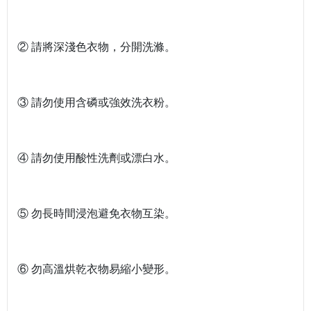
② 請將深淺色衣物，分開洗滌。
③ 請勿使用含磷或強效洗衣粉。
④ 請勿使用酸性洗劑或漂白水。
⑤ 勿長時間浸泡避免衣物互染。
⑥ 勿高溫烘乾衣物易縮小變形。