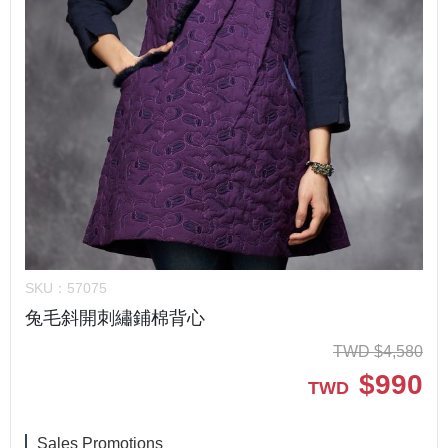
SKU：
57075
兔毛斜開刺繡鋪棉背心
TWD
$
4,580
$
990
TWD
Sales Promotions