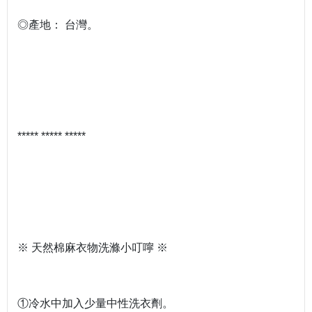
◎產地： 台灣。
***** ***** *****
※ 天然棉麻衣物洗滌小叮嚀 ※
①冷水中加入少量中性洗衣劑。