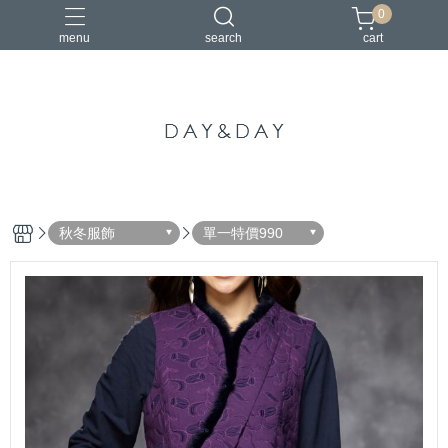
0
menu
search
cart
中國風
亞麻
古典
棉麻
茶禪服
秋冬服飾
單一特價990