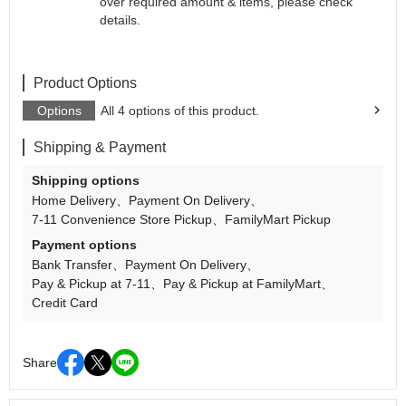
over required amount & items, please check
details.
Product Options
Options
All 4 options of this product.
Shipping & Payment
Shipping options
Home Delivery
Payment On Delivery
7-11 Convenience Store Pickup
FamilyMart Pickup
Payment options
Bank Transfer
Payment On Delivery
Pay & Pickup at 7-11
Pay & Pickup at FamilyMart
Credit Card
Share