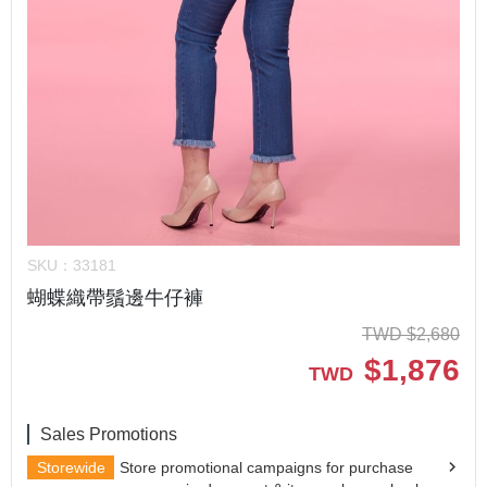
SKU：
33181
蝴蝶織帶鬚邊牛仔褲
TWD
$
2,680
$
1,876
TWD
Sales Promotions
Storewide
Store promotional campaigns for purchase