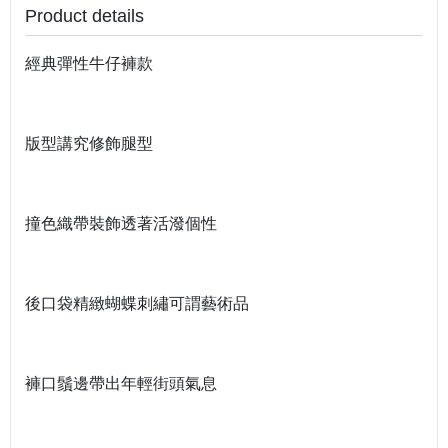
Product details
經典彈性牛仔褲款
版型講究修飾腿型
撞色織帶裝飾透著活潑個性
後口袋精緻蝴蝶刺繡可謂藝術品
褲口鬚邊帶出年輕街頭氣息