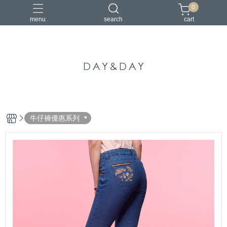
0
menu
search
cart
中國風
亞麻
古典
棉麻
茶禪服
牛仔褲優惠系列