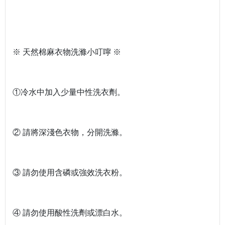
※ 天然棉麻衣物洗滌小叮嚀 ※
①冷水中加入少量中性洗衣劑。
② 請將深淺色衣物，分開洗滌。
③ 請勿使用含磷或強效洗衣粉。
④ 請勿使用酸性洗劑或漂白水。