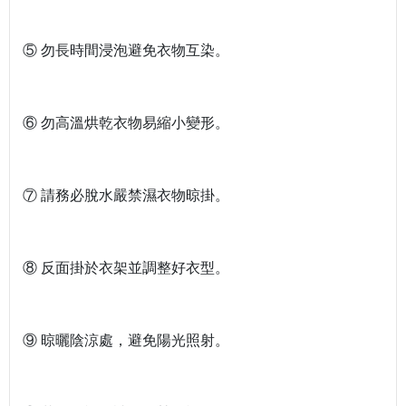
⑤ 勿長時間浸泡避免衣物互染。
⑥ 勿高溫烘乾衣物易縮小變形。
⑦ 請務必脫水嚴禁濕衣物晾掛。
⑧ 反面掛於衣架並調整好衣型。
⑨ 晾曬陰涼處，避免陽光照射。