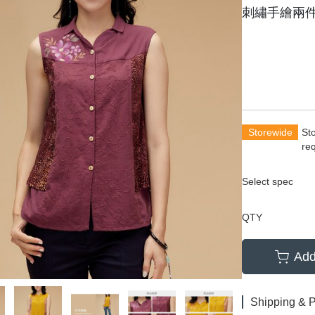
刺繡手繪兩
Storewide
St
re
Select spec
QTY
Add
Shipping & 