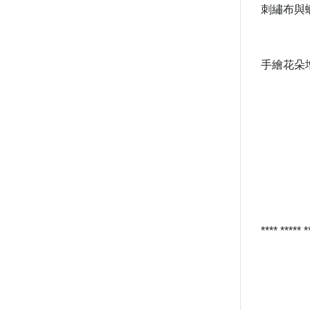
刺繡布與
手繪花朵
**** ***** 