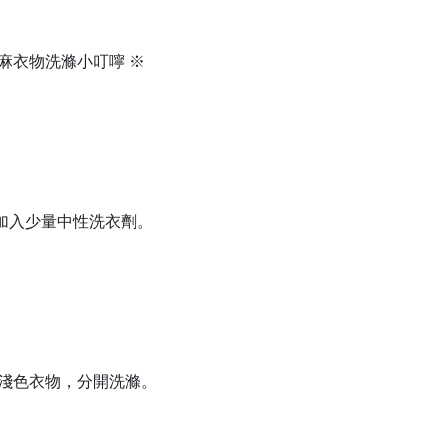
棉麻衣物洗滌小叮嚀 ※
加入少量中性洗衣劑。
深淺色衣物，分開洗滌。