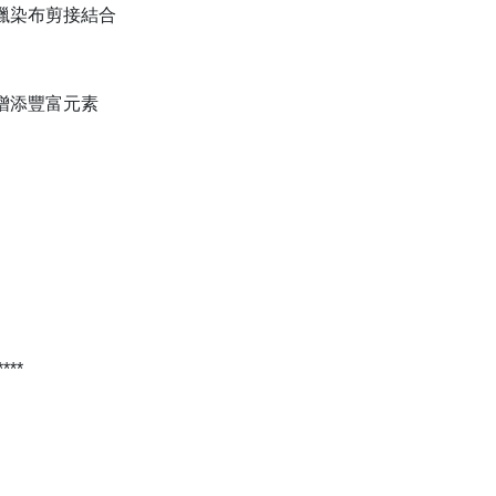
蠟染布剪接結合
增添豐富元素
*****