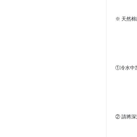
※ 天然
①冷水中
② 請將