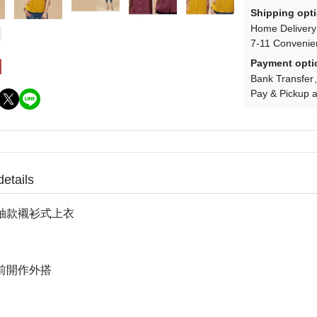
Shipping opt
Home Delivery
7-11 Convenie
Payment opti
Bank Transfer
Pay & Pickup a
details
袖款襯衫式上衣
前開作外搭