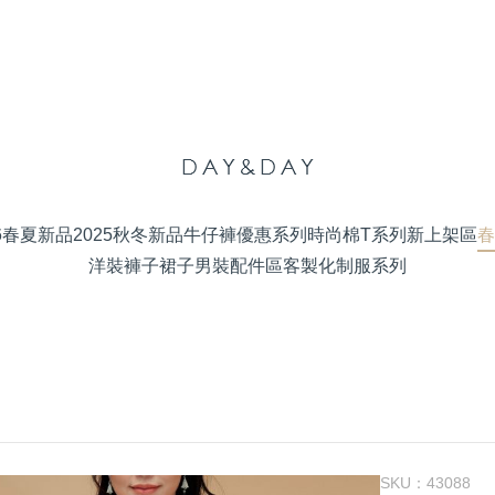
26春夏新品
2025秋冬新品
牛仔褲優惠系列
時尚棉T系列
新上架區
春
洋裝
褲子
裙子
男裝
配件區
客製化制服系列
SKU：
43088