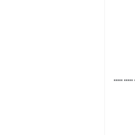
***** *****