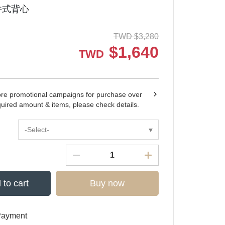
件式背心
TWD
$
3,280
$
1,640
TWD
ore promotional campaigns for purchase over
quired amount & items, please check details.
-Select-
 to cart
Buy now
Payment