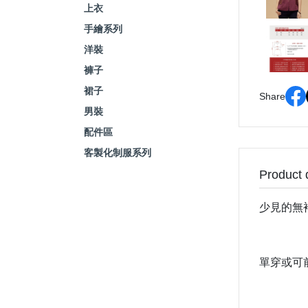
上衣
手繪系列
洋裝
褲子
裙子
Share
男裝
配件區
客製化制服系列
Product 
少見的無
單穿或可