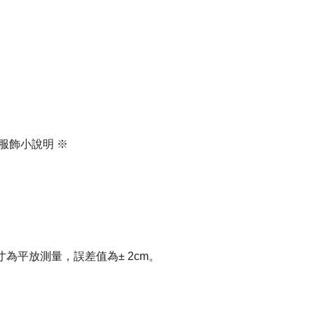
服飾小說明 ※
寸為平放測量，誤差值為± 2cm。