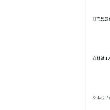
◎商品顏
◎材質:1
◎產地: 