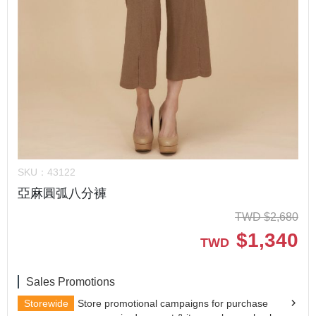
SKU：
43122
亞麻圓弧八分褲
TWD
$
2,680
$
1,340
TWD
Sales Promotions
Storewide
Store promotional campaigns for purchase