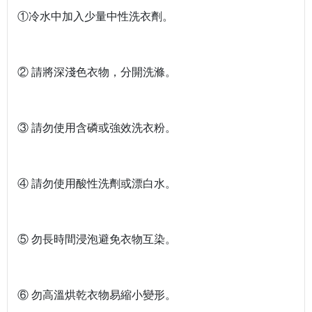
①冷水中加入少量中性洗衣劑。
② 請將深淺色衣物，分開洗滌。
③ 請勿使用含磷或強效洗衣粉。
④ 請勿使用酸性洗劑或漂白水。
⑤ 勿長時間浸泡避免衣物互染。
⑥ 勿高溫烘乾衣物易縮小變形。