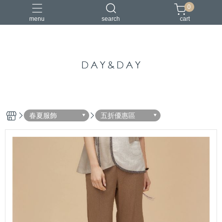
0
menu
search
cart
中國風
亞麻
古典
棉麻
茶禪服
春夏服飾
五折優惠區