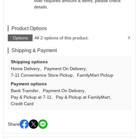
over required amount & items, please check
details.
Product Options
Options
All 2 options of this product.
Shipping & Payment
Shipping options
Home Delivery
Payment On Delivery
7-11 Convenience Store Pickup
FamilyMart Pickup
Payment options
Bank Transfer
Payment On Delivery
Pay & Pickup at 7-11
Pay & Pickup at FamilyMart
Credit Card
Share