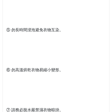
⑤ 勿長時間浸泡避免衣物互染。
⑥ 勿高溫烘乾衣物易縮小變形。
⑦ 請務必脫水嚴禁濕衣物晾掛。