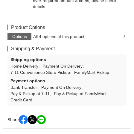
over required amount & items, please check
details.
Product Options
Options
All 4 options of this product.
Shipping & Payment
Shipping options
Home Delivery
Payment On Delivery
7-11 Convenience Store Pickup
FamilyMart Pickup
Payment options
Bank Transfer
Payment On Delivery
Pay & Pickup at 7-11
Pay & Pickup at FamilyMart
Credit Card
Share