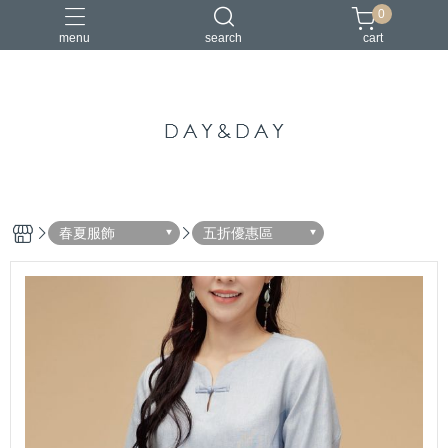
0
menu
search
cart
中國風
亞麻
古典
棉麻
茶禪服
春夏服飾
五折優惠區