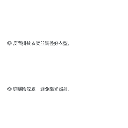
⑧ 反面掛於衣架並調整好衣型。
⑨ 晾曬陰涼處，避免陽光照射。