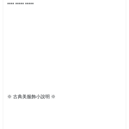
**** ***** *****
※ 古典美服飾小說明 ※