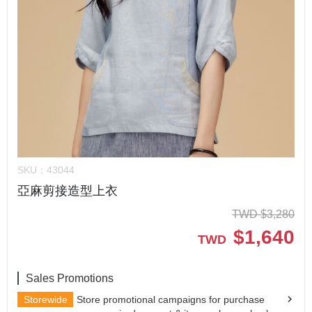
SKU：
43044
亞麻剪接造型上衣
TWD
$
3,280
$
1,640
TWD
Sales Promotions
Storewide
Store promotional campaigns for purchase