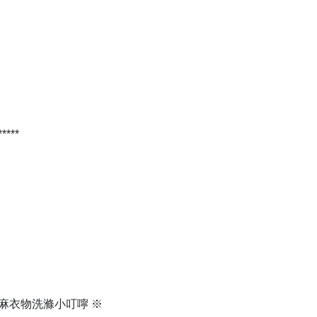
 *****
棉麻衣物洗滌小叮嚀 ※