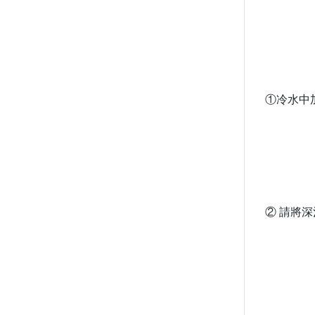
①冷水中
② 請將