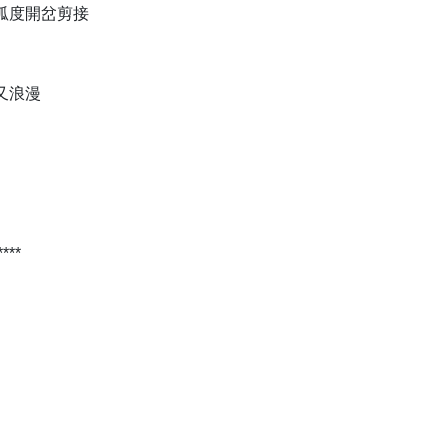
弧度開岔剪接
又浪漫
*****