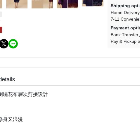
Shipping opt
Home Delivery
7-11 Convenie
Payment opti
Bank Transfer
Pay & Pickup a
details
刺繡花布層次剪接設計
修身又浪漫