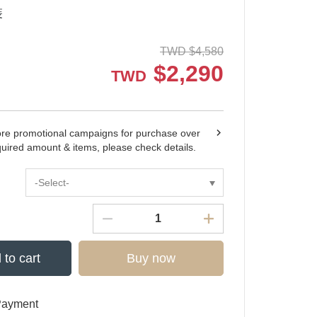
裝
TWD
$
4,580
$
2,290
TWD
ore promotional campaigns for purchase over
quired amount & items, please check details.
-Select-
 to cart
Buy now
Payment