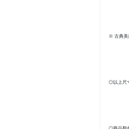
※ 古典美
◎以上尺
◎商品顏