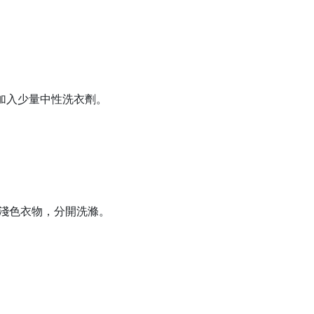
加入少量中性洗衣劑。
深淺色衣物，分開洗滌。