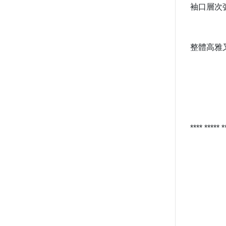
袖口層次
整體高雅
**** ***** 