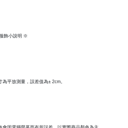
服飾小說明 ※
寸為平放測量，誤差值為± 2cm。
色會因電腦螢幕而有所誤差，以實際商品顏色為主。