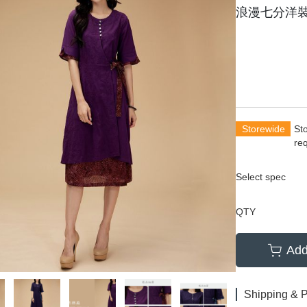
浪漫七分洋
Storewide
St
re
Select spec
QTY
Add
Shipping & 