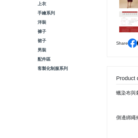
上衣
手繪系列
洋裝
褲子
裙子
Share
男裝
配件區
客製化制服系列
Product 
蠟染布與
側邊綁繩