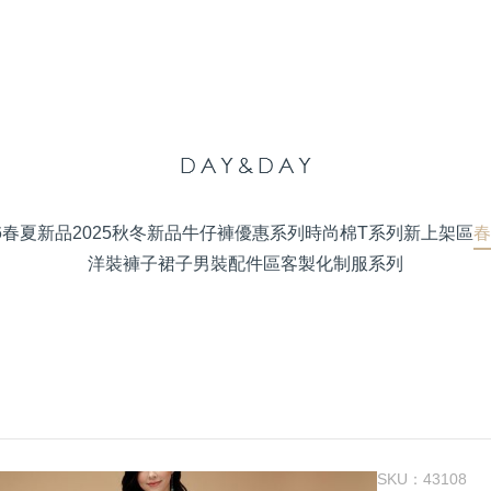
26春夏新品
2025秋冬新品
牛仔褲優惠系列
時尚棉T系列
新上架區
春
洋裝
褲子
裙子
男裝
配件區
客製化制服系列
SKU：
43108