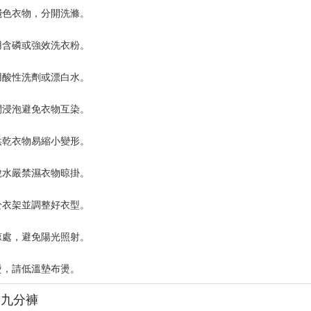
淺色衣物，分開洗滌。
用含磷或強效洗衣粉。
用酸性洗劑或漂白水。
間浸泡避免衣物互染。
烘乾衣物易縮小變形。
脫水嚴禁濕衣物晾掛。
於衣架並調整好衣型。
涼處，避免陽光照射。
燙，請低溫墊布燙。
繡九分褲