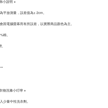
飾小說明 ※
為平放測量，誤差值為± 2cm。
會因電腦螢幕而有所誤差，以實際商品顏色為主。
0%棉。
灣。
****
麻衣物洗滌小叮嚀 ※
入少量中性洗衣劑。