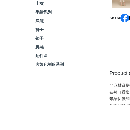
上衣
手繪系列
Share
洋裝
褲子
裙子
男裝
配件區
客製化制服系列
Product 
亞麻材質拼
在褲口營造
帶給你低調
***** ***** *