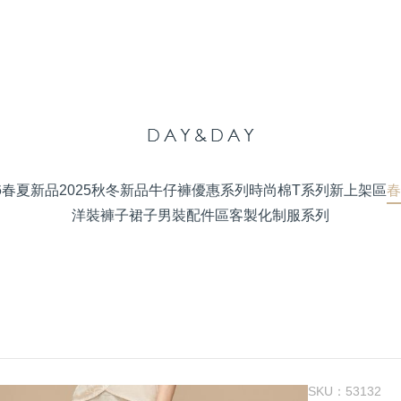
26春夏新品
2025秋冬新品
牛仔褲優惠系列
時尚棉T系列
新上架區
春
洋裝
褲子
裙子
男裝
配件區
客製化制服系列
SKU：
53132