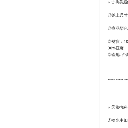
※ 古典美服
◎以上尺寸
◎商品顏色
◎材質：1
90%亞麻
◎產地: 台
***** ***** *
※ 天然棉
①冷水中加