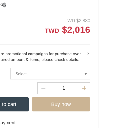
分褲
TWD
$
2,880
$
2,016
TWD
ore promotional campaigns for purchase over
quired amount & items, please check details.
-Select-
 to cart
Buy now
Payment