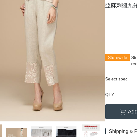
亞麻刺繡九
Storewide
St
re
Select spec
QTY
Add
Shipping & 