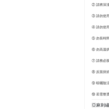
② 請將深
③ 請勿使
④ 請勿使
⑤ 勿長時
⑥ 勿高溫
⑦ 請務必
⑧ 反面掛
⑨ 晾曬陰
⑩ 若需整
亞麻刺