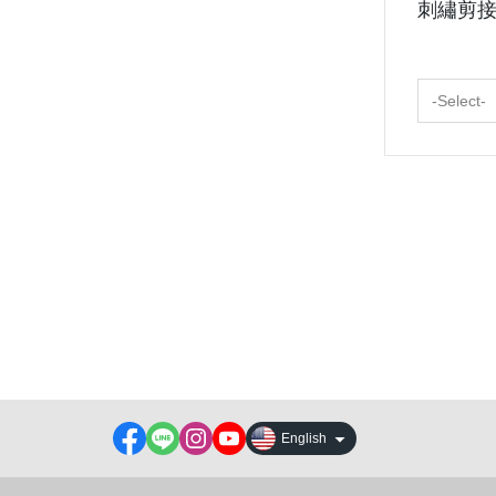
刺繡剪
-Select-
About
All Products
Payment Options
Contact us
Track order
Shipping & Delivery
Blog
Order Tracking
Sales & Refunds
English