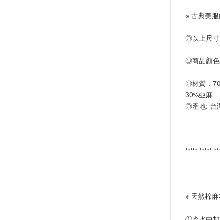
※ 古典美服
◎以上尺寸
◎商品顏色
◎材質：7
30%亞麻
◎產地: 台
***** ***** *
※ 天然棉
①冷水中加