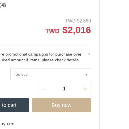
苞褲
TWD
$
2,880
$
2,016
TWD
ore promotional campaigns for purchase over
quired amount & items, please check details.
-Select-
 to cart
Buy now
Payment