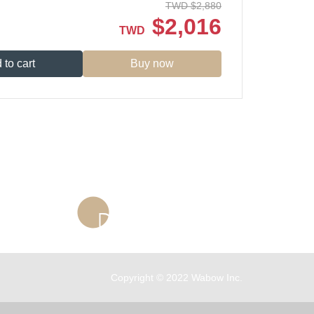
TWD
$
2,880
$
2,016
TWD
 to cart
Buy now
Store Information...
Copyright © 2022 Wabow Inc.