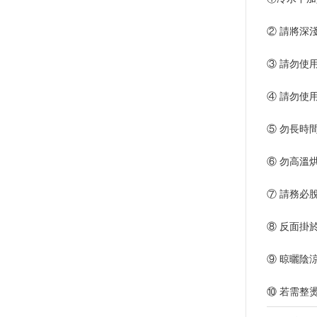
② 請將深
③ 請勿使
④ 請勿使
⑤ 勿長時
⑥ 勿高溫
⑦ 請務必
⑧ 反面掛
⑨ 晾曬陰
⑩ 若需整