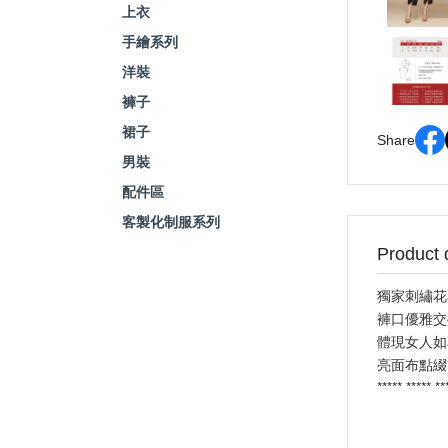
上衣
手繪系列
洋裝
褲子
裙子
Share
男裝
配件區
客製化制服系列
Product 
獨家刺繡花
褲口優雅交
體現女人如
亮面布點綴
***** ***** *