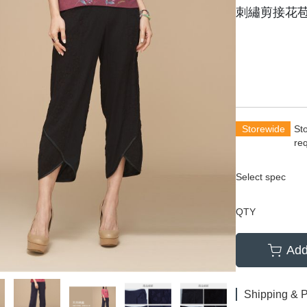
刺繡剪接花
Storewide
St
re
Select spec
QTY
Add
Shipping & 