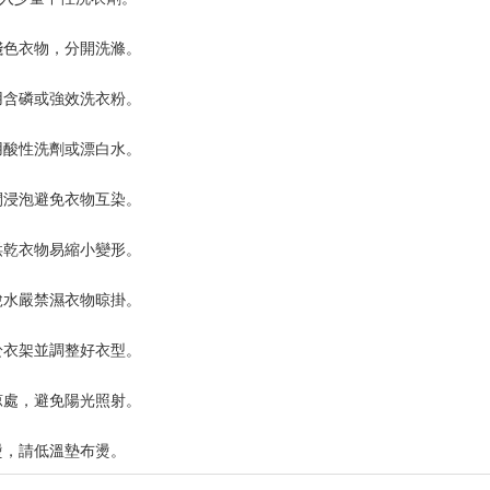
淺色衣物，分開洗滌。
用含磷或強效洗衣粉。
用酸性洗劑或漂白水。
間浸泡避免衣物互染。
烘乾衣物易縮小變形。
脫水嚴禁濕衣物晾掛。
於衣架並調整好衣型。
涼處，避免陽光照射。
燙，請低溫墊布燙。