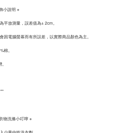
飾小說明 ※
為平放測量，誤差值為± 2cm。
會因電腦螢幕而有所誤差，以實際商品顏色為主。
0%棉。
灣。
****
麻衣物洗滌小叮嚀 ※
入少量中性洗衣劑。