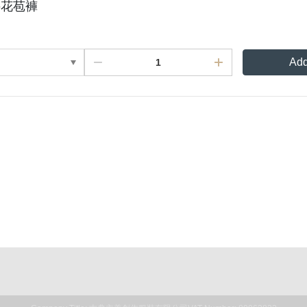
接花苞褲
Add
Rules For Reward Points
Privacy