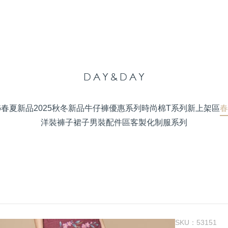
26春夏新品
2025秋冬新品
牛仔褲優惠系列
時尚棉T系列
新上架區
春
洋裝
褲子
裙子
男裝
配件區
客製化制服系列
SKU：
53151