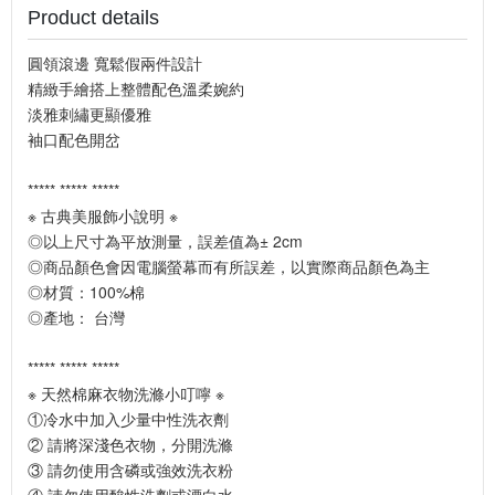
Product details
圓領滾邊 寬鬆假兩件設計
精緻手繪搭上整體配色溫柔婉約
淡雅刺繡更顯優雅
袖口配色開岔
***** ***** *****
※ 古典美服飾小說明 ※
◎以上尺寸為平放測量，誤差值為± 2cm
◎商品顏色會因電腦螢幕而有所誤差，以實際商品顏色為主
◎材質：100%棉
◎產地： 台灣
***** ***** *****
※ 天然棉麻衣物洗滌小叮嚀 ※
①冷水中加入少量中性洗衣劑
② 請將深淺色衣物，分開洗滌
③ 請勿使用含磷或強效洗衣粉