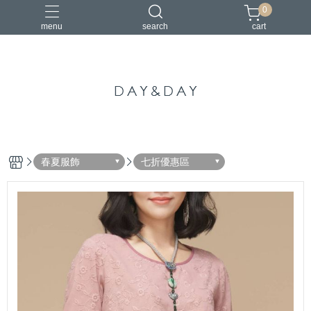
0
menu
search
cart
中國風
亞麻
古典
棉麻
茶禪服
春夏服飾
七折優惠區