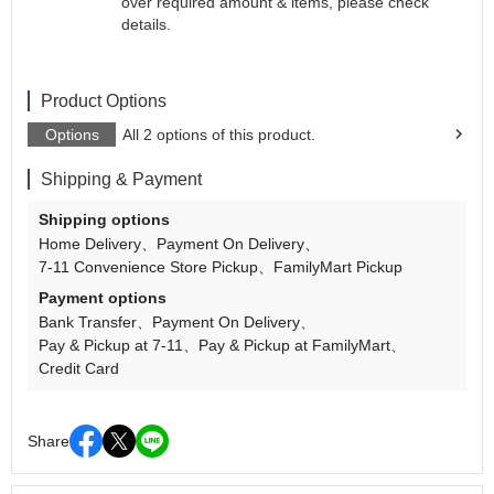
over required amount & items, please check
details.
Product Options
Options
All 2 options of this product.
Shipping & Payment
Shipping options
Home Delivery
Payment On Delivery
7-11 Convenience Store Pickup
FamilyMart Pickup
Payment options
Bank Transfer
Payment On Delivery
Pay & Pickup at 7-11
Pay & Pickup at FamilyMart
Credit Card
Share