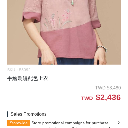
SKU：
53092
手繪刺繡配色上衣
TWD
$
3,480
$
2,436
TWD
Sales Promotions
Storewide
Store promotional campaigns for purchase