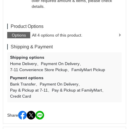
over required amount & items, please check
details.
Product Options
Options
All 4 options of this product.
Shipping & Payment
Shipping options
Home Delivery
Payment On Delivery
7-11 Convenience Store Pickup
FamilyMart Pickup
Payment options
Bank Transfer
Payment On Delivery
Pay & Pickup at 7-11
Pay & Pickup at FamilyMart
Credit Card
Share