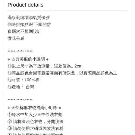
Product details
滿版刺繡增添氣質優雅
側邊排扣點綴 下圍開岔
多層次不規則設計
微花苞感
***** ***** *****
※ 古典美服飾小說明 ※
◎以上尺寸為平放測量，誤差值為± 2cm
◎商品顏色會因電腦螢幕而有所誤差，以實際商品顏色為主
◎材質：100%棉
◎產地： 台灣
***** ***** *****
※ 天然棉麻衣物洗滌小叮嚀 ※
①冷水中加入少量中性洗衣劑
② 請將深淺色衣物，分開洗滌
③ 請勿使用含磷或強效洗衣粉