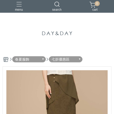
0
menu
search
cart
中國風
亞麻
古典
棉麻
茶禪服
春夏服飾
七折優惠區