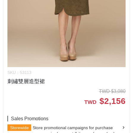
SKU：
53113
刺繡雙層造型裙
TWD
$
3,080
$
2,156
TWD
Sales Promotions
Storewide
Store promotional campaigns for purchase