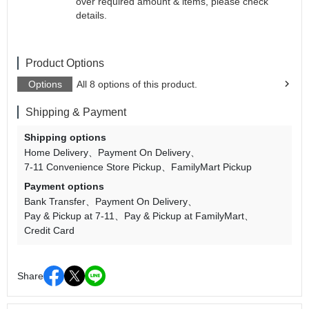
over required amount & items, please check
details.
Product Options
Options
All 8 options of this product.
Shipping & Payment
Shipping options
Home Delivery
Payment On Delivery
7-11 Convenience Store Pickup
FamilyMart Pickup
Payment options
Bank Transfer
Payment On Delivery
Pay & Pickup at 7-11
Pay & Pickup at FamilyMart
Credit Card
Share