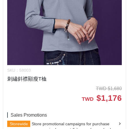
SKU：
58003
刺繡斜襟顯瘦T桖
TWD
$
1,680
$
1,176
TWD
Sales Promotions
Storewide
Store promotional campaigns for purchase