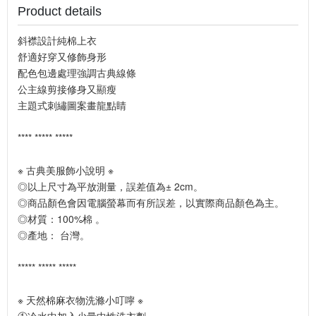
Product details
斜襟設計純棉上衣
舒適好穿又修飾身形
配色包邊處理強調古典線條
公主線剪接修身又顯瘦
主題式刺繡圖案畫龍點睛
**** ***** *****
※ 古典美服飾小說明 ※
◎以上尺寸為平放測量，誤差值為± 2cm。
◎商品顏色會因電腦螢幕而有所誤差，以實際商品顏色為主。
◎材質：100%棉 。
◎產地： 台灣。
***** ***** *****
※ 天然棉麻衣物洗滌小叮嚀 ※