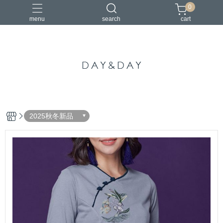
0
menu
search
cart
中國風
亞麻
古典
棉麻
茶禪服
2025秋冬新品