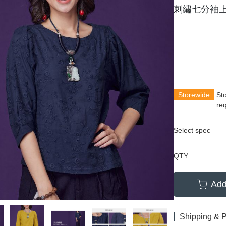
刺繡七分袖
Storewide
St
re
Select spec
QTY
Add
Shipping & 