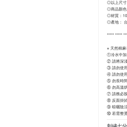
◎以上尺寸
◎商品顏色
◎材質：1
◎產地： 
***** ***** **
※ 天然棉
①冷水中加
② 請將深
③ 請勿使
④ 請勿使
⑤ 勿長時
⑥ 勿高溫
⑦ 請務必
⑧ 反面掛
⑨ 晾曬陰
⑩ 若需整
刺繡七