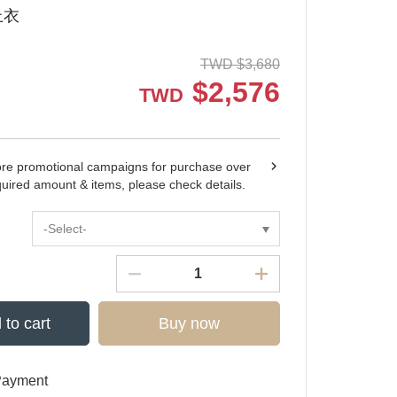
上衣
TWD
$
3,680
$
2,576
TWD
ore promotional campaigns for purchase over
quired amount & items, please check details.
-Select-
 to cart
Buy now
Payment