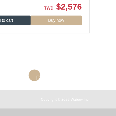
$
2,576
TWD
 to cart
Buy now
Store Information...
Copyright © 2022 Wabow Inc.