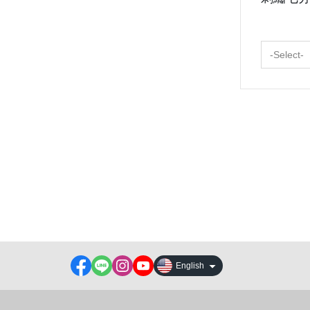
-Select-
About
All Products
Payment Options
Contact us
Track order
Shipping & Delivery
Blog
Order Tracking
Sales & Refunds
English