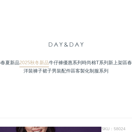
26春夏新品
2025秋冬新品
牛仔褲優惠系列
時尚棉T系列
新上架區
春
洋裝
褲子
裙子
男裝
配件區
客製化制服系列
SKU：
58024