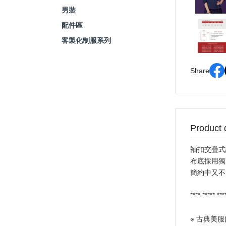
男裝
配件區
客製化制服系列
Share
Product 
袖扣交疊式
布底採用獨
簡約中又不
**** ***** ***
※ 古典美服