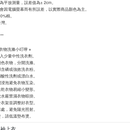
為平放測量，誤差值為± 2cm。
會因電腦螢幕而有所誤差，以實際商品顏色為主。
00%棉。
台灣。
***
麻衣物洗滌小叮嚀 ※
入少量中性洗衣劑。
淺色衣物，分開洗滌。
用含磷或強效洗衣粉。
用酸性洗劑或漂白水。
間浸泡避免衣物互染。
烘乾衣物易縮小變形。
脫水嚴禁濕衣物晾掛。
於衣架並調整好衣型。
涼處，避免陽光照射。
燙，請低溫墊布燙。
分袖上衣