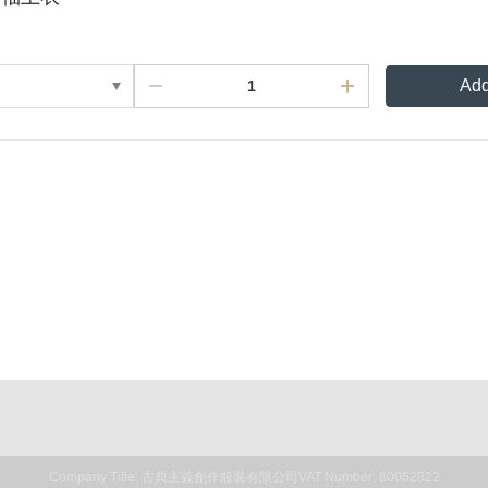
Add
Rules For Reward Points
Privacy
Company Title: 古典主義創作服裝有限公司
VAT Number: 80062822