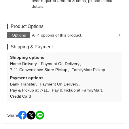
over required amount & items, please check
details.
Product Options
Options
All 4 options of this product.
Shipping & Payment
Shipping options
Home Delivery
Payment On Delivery
7-11 Convenience Store Pickup
FamilyMart Pickup
Payment options
Bank Transfer
Payment On Delivery
Pay & Pickup at 7-11
Pay & Pickup at FamilyMart
Credit Card
Share