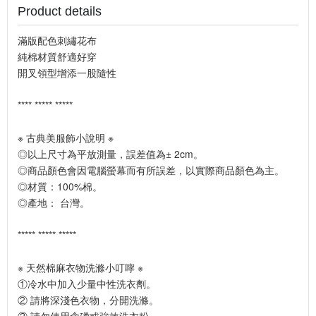
Product details
滿版配色刺繡花布
純棉材質舒適好穿
開叉領型增添一股隨性
**** ***** *****
※ 古典美服飾小說明 ※
◎以上尺寸為平放測量，誤差值為± 2cm。
◎商品顏色會因電腦螢幕而有所誤差，以實際商品顏色為主。
◎材質：100%棉。
◎產地： 台灣。
***** ***** *****
※ 天然棉麻衣物洗滌小叮嚀 ※
①冷水中加入少量中性洗衣劑。
② 請將深淺色衣物，分開洗滌。