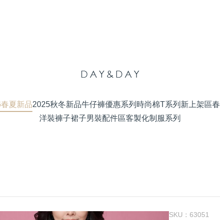
26春夏新品
2025秋冬新品
牛仔褲優惠系列
時尚棉T系列
新上架區
春
洋裝
褲子
裙子
男裝
配件區
客製化制服系列
SKU：
63051