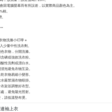
會因電腦螢幕而有所誤差，以實際商品顏色為主。
0%棉。
灣。
***
麻衣物洗滌小叮嚀 ※
入少量中性洗衣劑。
淺色衣物，分開洗滌。
用含磷或強效洗衣粉。
用酸性洗劑或漂白水。
間浸泡避免衣物互染。
烘乾衣物易縮小變形。
脫水嚴禁濕衣物晾掛。
於衣架並調整好衣型。
涼處，避免陽光照射。
燙，請低溫墊布燙。
皺連袖上衣