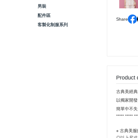
男裝
配件區
Share
客製化制服系列
Product 
古典美經典
以獨家開發
簡單中不失
***** ***** **
※ 古典美服
◎以上尺寸