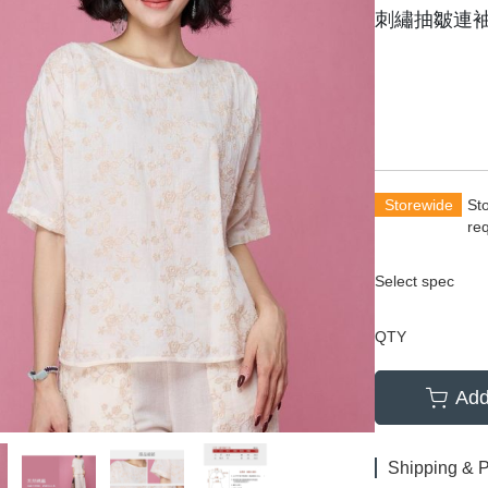
刺繡抽皺連
Storewide
St
re
Select spec
QTY
Add
Shipping & 