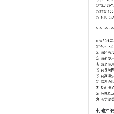
◎商品顏色
◎材質:10
◎產地: 台
***** ***** **
※ 天然棉
①冷水中加
② 請將深
③ 請勿使
④ 請勿使
⑤ 勿長時
⑥ 勿高溫
⑦ 請務必
⑧ 反面掛
⑨ 晾曬陰
⑩ 若需整
刺繡抽