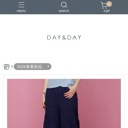
0
menu
search
cart
中國風
亞麻
古典
棉麻
茶禪服
2026春夏新品