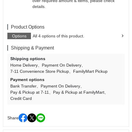
over required amount & items, please check
details.
Product Options
Options
All 4 options of this product.
Shipping & Payment
Shipping options
Home Delivery
Payment On Delivery
7-11 Convenience Store Pickup
FamilyMart Pickup
Payment options
Bank Transfer
Payment On Delivery
Pay & Pickup at 7-11
Pay & Pickup at FamilyMart
Credit Card
Share