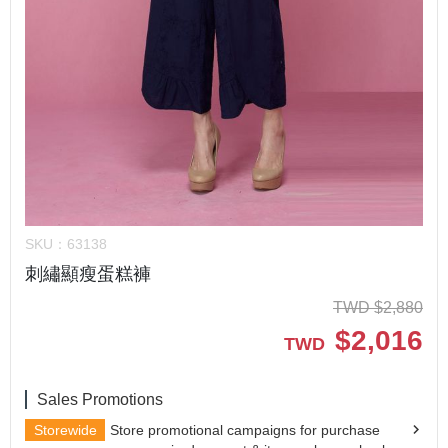
SKU：
63138
刺繡顯瘦蛋糕褲
TWD
$
2,880
$
2,016
TWD
Sales Promotions
Storewide
Store promotional campaigns for purchase