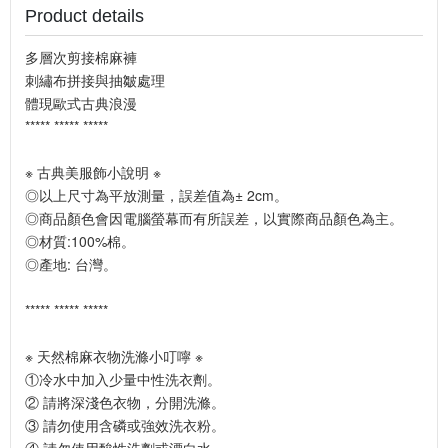
Product details
多層次剪接棉麻褲
刺繡布拼接與抽皺處理
體現歐式古典浪漫
***** ***** *****
※ 古典美服飾小說明 ※
◎以上尺寸為平放測量，誤差值為± 2cm。
◎商品顏色會因電腦螢幕而有所誤差，以實際商品顏色為主。
◎材質:100%棉。
◎產地: 台灣。
***** ***** *****
※ 天然棉麻衣物洗滌小叮嚀 ※
①冷水中加入少量中性洗衣劑。
② 請將深淺色衣物，分開洗滌。
③ 請勿使用含磷或強效洗衣粉。