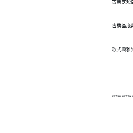
古典式短
古樸基底
款式典雅
***** *****