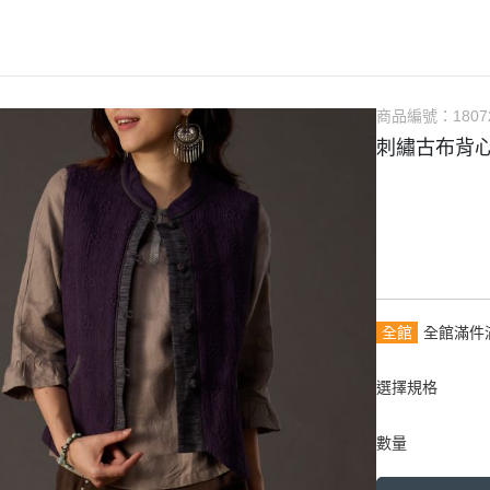
商品編號：
1807
刺繡古布背
全館
全館滿件
選擇規格
數量