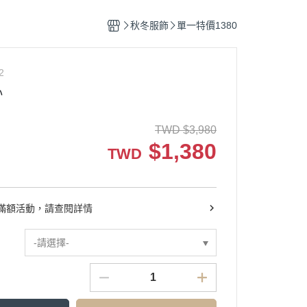
秋冬服飾
單一特價1380
2
心
TWD
$
3,980
$
1,380
TWD
滿額活動，請查閱詳情
-請選擇-