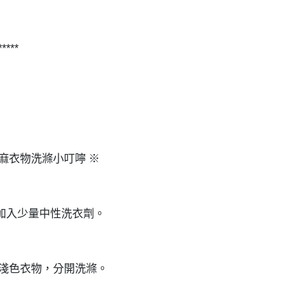
 *****
棉麻衣物洗滌小叮嚀 ※
加入少量中性洗衣劑。
深淺色衣物，分開洗滌。