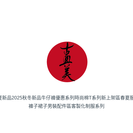
春夏新品
2025秋冬新品
牛仔褲優惠系列
時尚棉T系列
新上架區
春夏
褲子
裙子
男裝
配件區
客製化制服系列