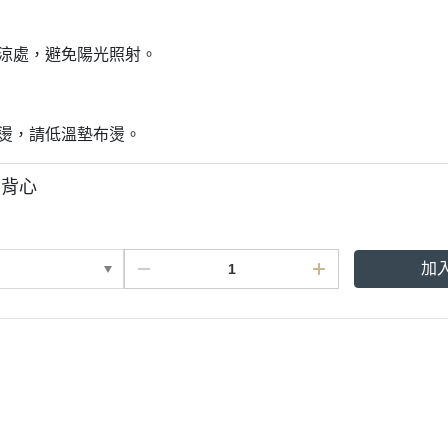
陰涼處，避免陽光照射。
整燙，請低溫墊布燙。
布背心
加
點規則
權條款