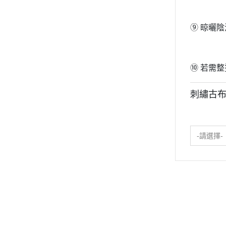
⑨ 晾曬
⑩ 若需
刺繡古
-請選擇-
關於
全部商品
付款方式說明
現金積
聯絡我們
訂單查詢
寄送方式說明
隱私