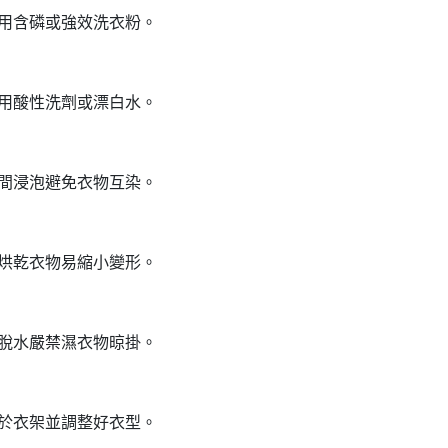
使用含磷或強效洗衣粉。
使用酸性洗劑或漂白水。
時間浸泡避免衣物互染。
溫烘乾衣物易縮小變形。
必脫水嚴禁濕衣物晾掛。
掛於衣架並調整好衣型。