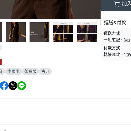
加
運送&付款
運送方式
一般宅配
貨
付款方式
轉帳匯款
宅
麻
中國風
茶禪服
古典
情