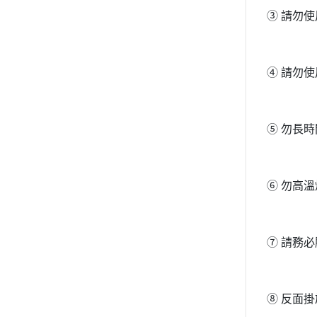
③ 請勿
④ 請勿
⑤ 勿長
⑥ 勿高
⑦ 請務
⑧ 反面