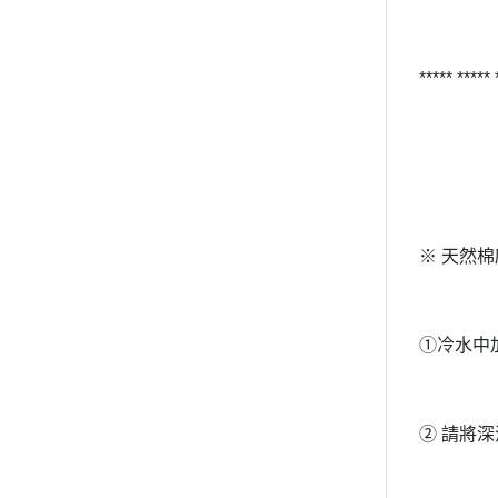
***** *****
※ 天然
①冷水中
② 請將