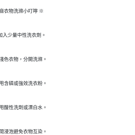
棉麻衣物洗滌小叮嚀 ※
加入少量中性洗衣劑。
深淺色衣物，分開洗滌。
使用含磷或強效洗衣粉。
使用酸性洗劑或漂白水。
時間浸泡避免衣物互染。