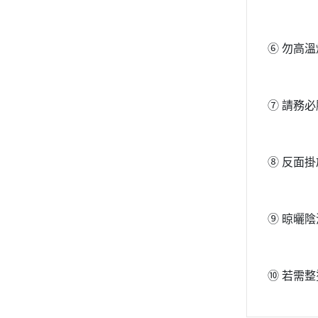
⑥ 勿高
⑦ 請務
⑧ 反面
⑨ 晾曬
⑩ 若需