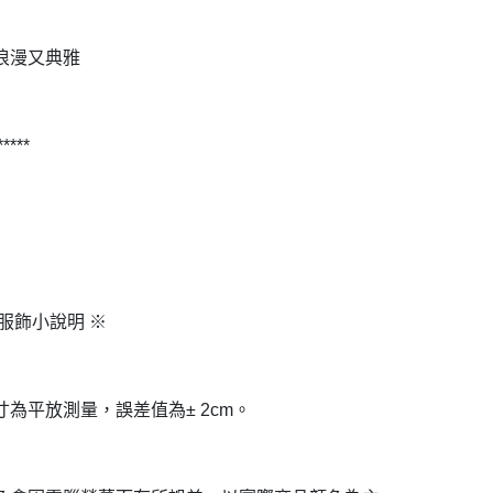
浪漫又典雅
 *****
服飾小說明 ※
寸為平放測量，誤差值為± 2cm。