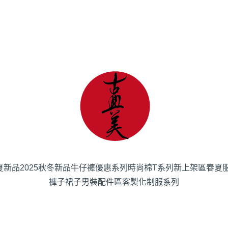
春夏新品
2025秋冬新品
牛仔褲優惠系列
時尚棉T系列
新上架區
春夏
褲子
裙子
男裝
配件區
客製化制服系列