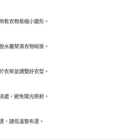
溫烘乾衣物易縮小變形。
必脫水嚴禁濕衣物晾掛。
掛於衣架並調整好衣型。
陰涼處，避免陽光照射。
整燙，請低溫墊布燙。