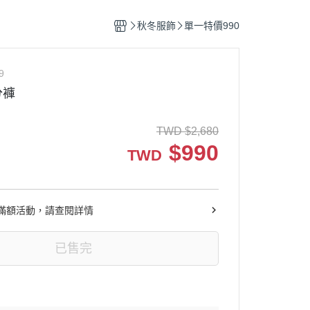
秋冬服飾
單一特價990
9
分褲
TWD
$
2,680
$
990
TWD
滿額活動，請查閱詳情
已售完