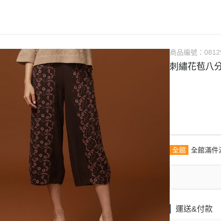
商品編號：
0812
刺繡花苞八
全館
全館滿件
運送&付款