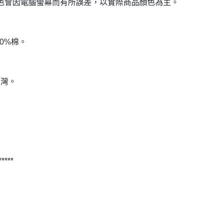
色會因電腦螢幕而有所誤差，以實際商品顏色為主。
00%棉。
台灣。
 *****