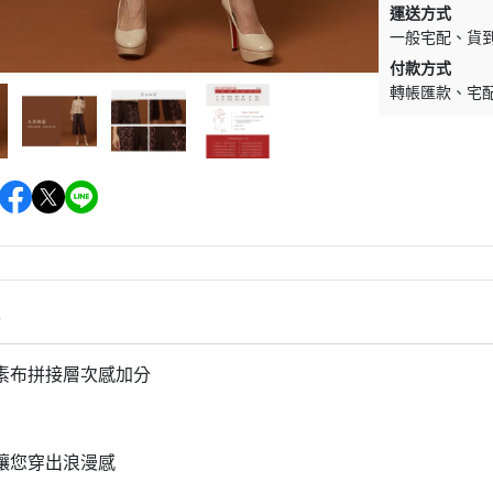
運送方式
一般宅配
貨
付款方式
轉帳匯款
宅
情
素布拼接層次感加分
讓您穿出浪漫感