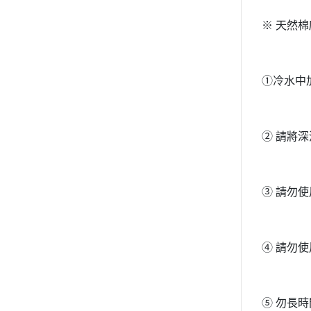
※ 天然
①冷水中
② 請將
③ 請勿
④ 請勿
⑤ 勿長