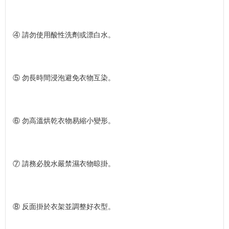
④ 請勿使用酸性洗劑或漂白水。
⑤ 勿長時間浸泡避免衣物互染。
⑥ 勿高溫烘乾衣物易縮小變形。
⑦ 請務必脫水嚴禁濕衣物晾掛。
⑧ 反面掛於衣架並調整好衣型。