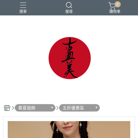
0
選單
搜尋
購物車
中國風
亞麻
古典
棉麻
茶禪服
春夏服飾
五折優惠區