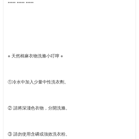
***** ***** *****
※ 天然棉麻衣物洗滌小叮嚀 ※
①冷水中加入少量中性洗衣劑。
② 請將深淺色衣物，分開洗滌。
③ 請勿使用含磷或強效洗衣粉。