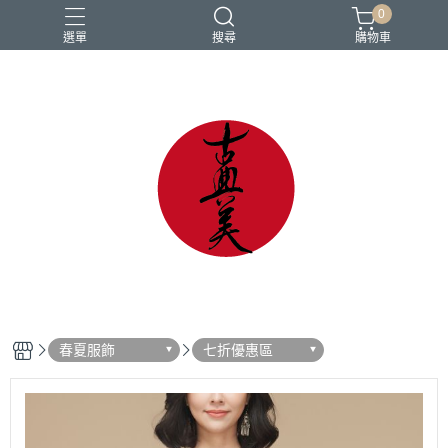
0
選單
搜尋
購物車
中國風
亞麻
古典
棉麻
茶禪服
春夏服飾
七折優惠區