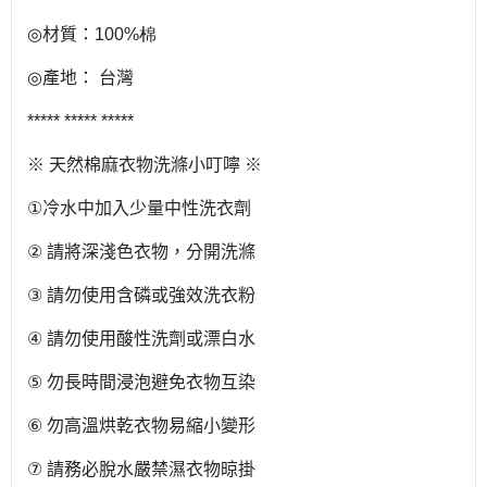
◎
材質：
100%棉
◎
產地：
台灣
***** ***** *****
※
天然棉麻衣物洗滌小叮嚀
※
①
冷水中加入少量中性洗衣劑
②
請將深淺色衣物，分開洗滌
③
請勿使用含磷或強效洗衣粉
④
請勿使用酸性洗劑或漂白水
⑤
勿長時間浸泡避免衣物互染
⑥
勿高溫烘乾衣物易縮小變形
⑦
請務必脫水嚴禁濕衣物晾掛