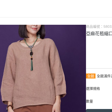
商品編號：
5803
亞麻花苞縮
全館
全館滿件
選擇規格
數量