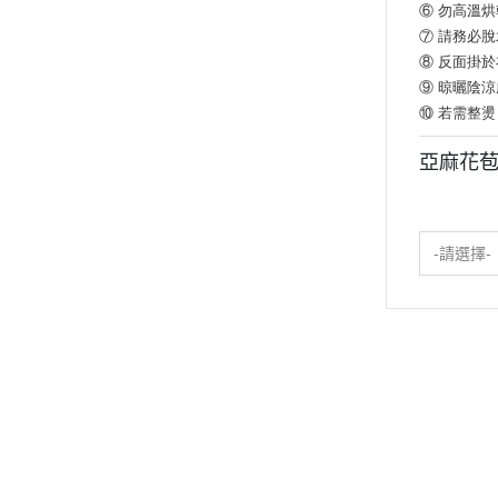
⑥ 勿高溫
⑦ 請務必
⑧ 反面掛
⑨ 晾曬陰
⑩ 若需整
亞麻花
-請選擇-
關於
全部商品
付款方式說明
現金積
聯絡我們
訂單查詢
寄送方式說明
隱私
部落格
訂單相關說明
售後服務說明