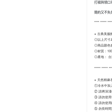
打褶與領口
簡約又不失
**** ***** ***
※ 古典美服
◎以上尺寸為
◎商品顏色
◎材質：10
◎產地： 
***** ***** **
※ 天然棉麻
①冷水中加
② 請將深
③ 請勿使
④ 請勿使
⑤ 勿長時