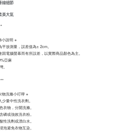
車線細節
柔美大氣
**
飾小說明 ※
平放測量，誤差值為± 2cm。
會因電腦螢幕而有所誤差，以實際商品顏色為主。
0%亞麻
台灣。
***
衣物洗滌小叮嚀 ※
入少量中性洗衣劑。
淺色衣物，分開洗滌。
用含磷或強效洗衣粉。
用酸性洗劑或漂白水。
間浸泡避免衣物互染。