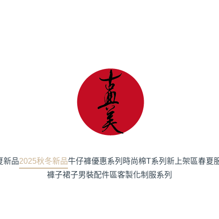
春夏新品
2025秋冬新品
牛仔褲優惠系列
時尚棉T系列
新上架區
春夏
褲子
裙子
男裝
配件區
客製化制服系列