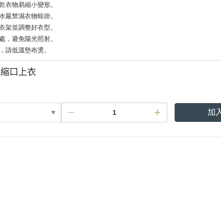
烘乾衣物易縮小變形。
脫水嚴禁濕衣物晾掛。
於衣架並調整好衣型。
涼處，避免陽光照射。
燙，請低溫墊布燙。
苞縮口上衣
加
點規則
權條款