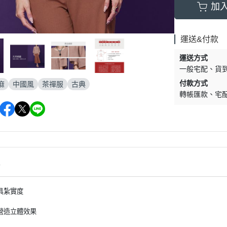
加
運送&付款
運送方式
一般宅配
貨
付款方式
麻
中國風
茶禪服
古典
轉帳匯款
宅
情
具紮實度
營造立體效果