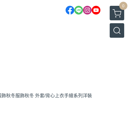
0
服飾
秋冬服飾
秋冬 外套/背心
上衣
手繪系列
洋裝