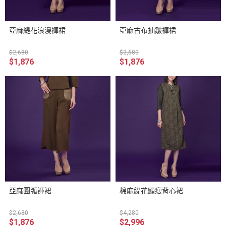
亞麻緹花浪漫褲裙
亞麻古布抽皺褲裙
$2,680
$2,680
$1,876
$1,876
亞麻圓弧褲裙
棉麻緹花顯瘦背心裙
$2,680
$4,280
$1,876
$2,996