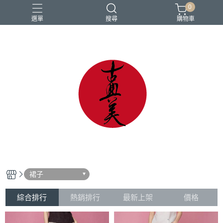
0
選單
搜尋
購物車
中國風
亞麻
古典
棉麻
茶禪服
裙子
綜合排行
熱銷排行
最新上架
價格