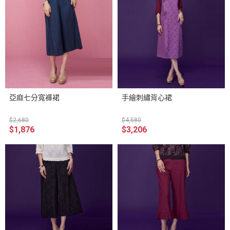
亞麻七分寬褲裙
手繪刺繡背心裙
$2,680
$4,580
$1,876
$3,206