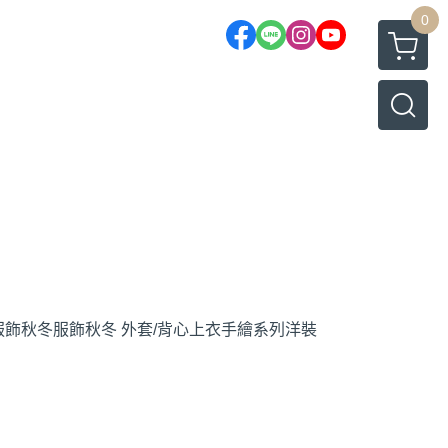
0
服飾
秋冬服飾
秋冬 外套/背心
上衣
手繪系列
洋裝