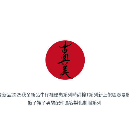
春夏新品
2025秋冬新品
牛仔褲優惠系列
時尚棉T系列
新上架區
春夏
褲子
裙子
男裝
配件區
客製化制服系列