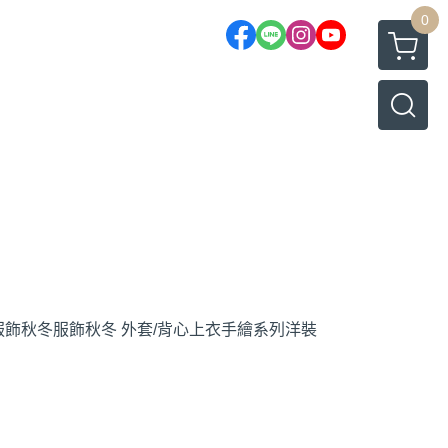
0
服飾
秋冬服飾
秋冬 外套/背心
上衣
手繪系列
洋裝