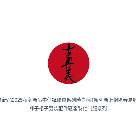
春夏新品
2025秋冬新品
牛仔褲優惠系列
時尚棉T系列
新上架區
春夏
褲子
裙子
男裝
配件區
客製化制服系列