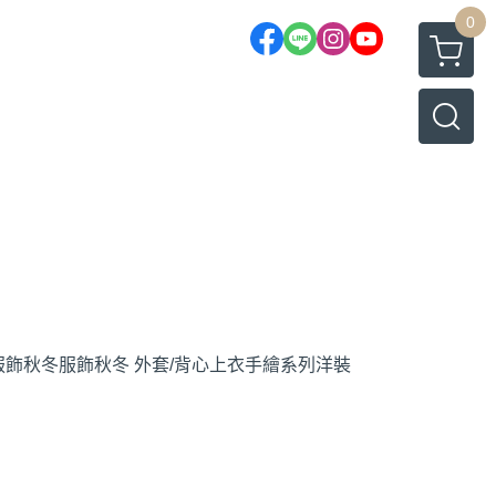
0
服飾
秋冬服飾
秋冬 外套/背心
上衣
手繪系列
洋裝