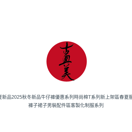
春夏新品
2025秋冬新品
牛仔褲優惠系列
時尚棉T系列
新上架區
春夏
褲子
裙子
男裝
配件區
客製化制服系列