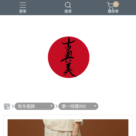
0
選單
搜尋
購物車
中國風
亞麻
古典
棉麻
茶禪服
秋冬服飾
單一特價990