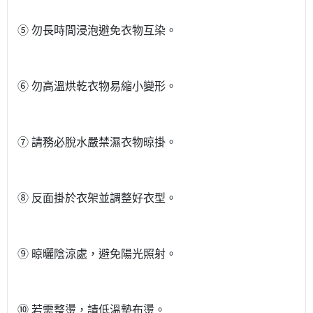
⑤ 勿長時間浸泡避免衣物互染。
⑥ 勿高溫烘乾衣物易縮小變形。
⑦ 請務必脫水嚴禁濕衣物晾掛。
⑧ 反面掛於衣架並調整好衣型。
⑨ 晾曬陰涼處，避免陽光照射。
⑩ 若需整燙，請低溫墊布燙。