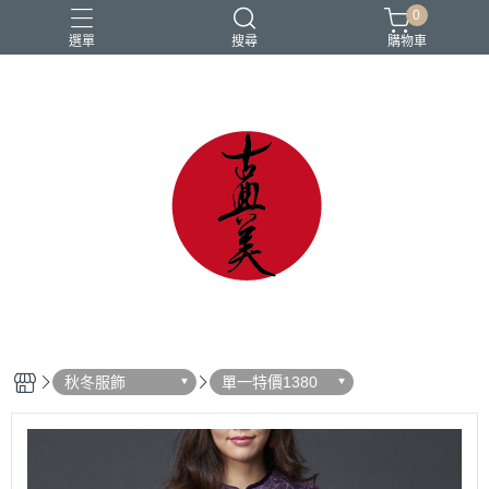
0
選單
搜尋
購物車
中國風
亞麻
古典
棉麻
茶禪服
秋冬服飾
單一特價1380