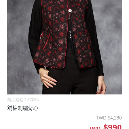
商品編號：
57064
舖棉刺繡背心
TWD
$
4,280
$
990
TWD