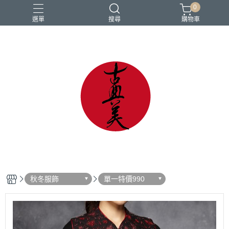
0
選單
搜尋
購物車
中國風
亞麻
古典
棉麻
茶禪服
秋冬服飾
單一特價990