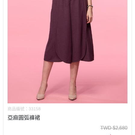
商品編號：
33158
亞麻圓弧褲裙
TWD
$
2,680