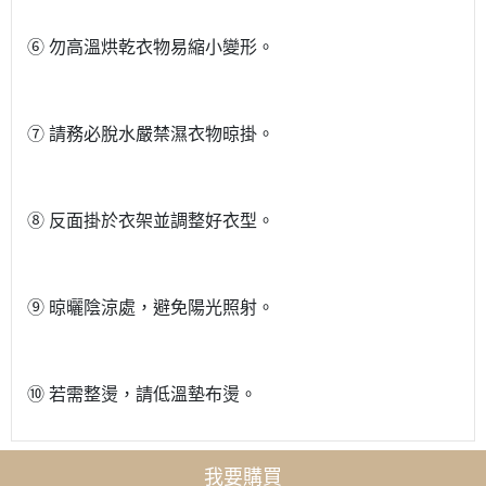
⑥ 勿高溫烘乾衣物易縮小變形。
⑦ 請務必脫水嚴禁濕衣物晾掛。
⑧ 反面掛於衣架並調整好衣型。
⑨ 晾曬陰涼處，避免陽光照射。
⑩ 若需整燙，請低溫墊布燙。
我要購買