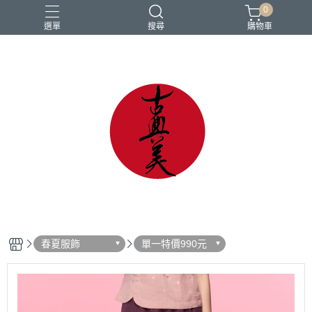
0
選單
搜尋
購物車
中國風
亞麻
古典
棉麻
茶禪服
春夏服飾
單一特價990元