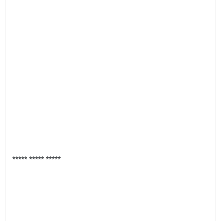
***** ***** *****