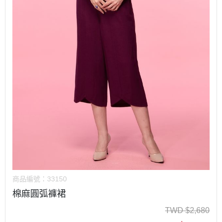
商品編號：
33150
棉麻圓弧褲裙
TWD
$
2,680