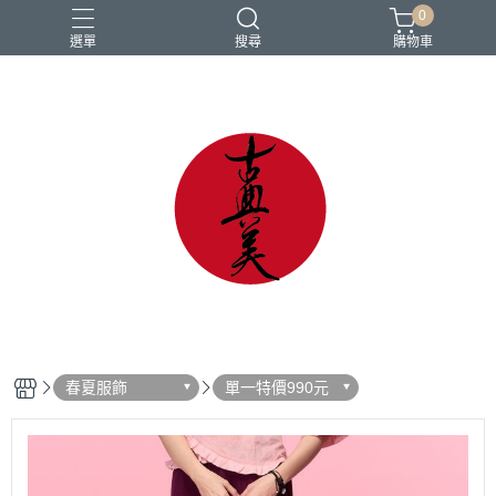
0
選單
搜尋
購物車
中國風
亞麻
古典
棉麻
茶禪服
春夏服飾
單一特價990元