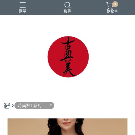
0
選單
搜尋
購物車
中國風
亞麻
古典
棉麻
茶禪服
時尚棉T系列