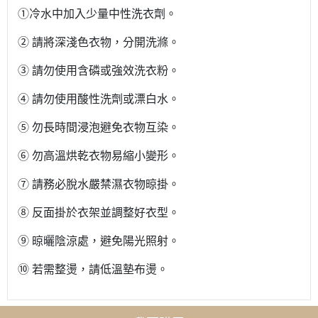
①冷水中加入少量中性洗衣劑。
② 請將深淺色衣物，分開洗滌。
③ 請勿使用含磷或強效洗衣粉。
④ 請勿使用酸性洗劑或漂白水。
⑤ 勿長時間浸泡避免衣物互染。
⑥ 勿高溫烘乾衣物易縮小變形。
⑦ 請務必脫水嚴禁濕衣物晾掛。
⑧ 反面掛於衣架並調整好衣型。
⑨ 晾曬陰涼處，避免陽光照射。
⑩ 若需整燙，請低溫墊布燙。