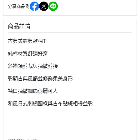
分享商品到
商品詳情
古典美經典款棉T
純棉材質舒適好穿
斜襟領剪裁與抽皺剪接
彰顯古典風韻並修飾柔美身形
袖口抽皺細節俏麗可人
和風日式刺繡圖樣與古布點綴相得益彰