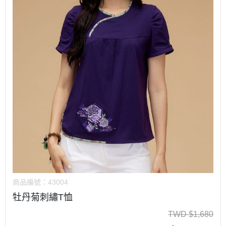
商品編號：
43004
牡丹菊刺繡T恤
TWD
$
1,680