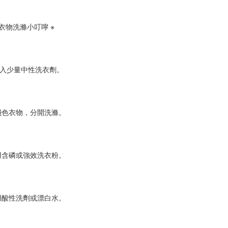
麻衣物洗滌小叮嚀 ※
入少量中性洗衣劑。
淺色衣物，分開洗滌。
用含磷或強效洗衣粉。
用酸性洗劑或漂白水。