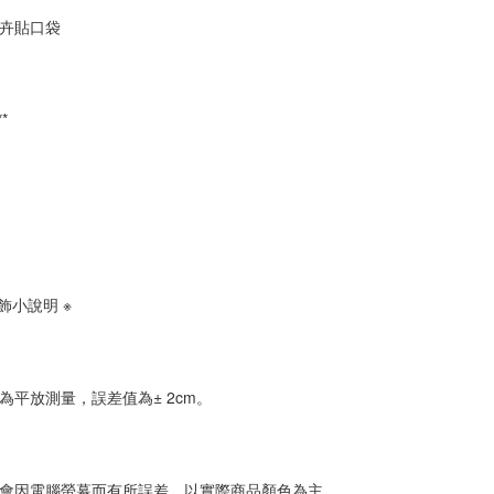
卉貼口袋
**
飾小說明 ※
為平放測量，誤差值為± 2cm。
會因電腦螢幕而有所誤差，以實際商品顏色為主。