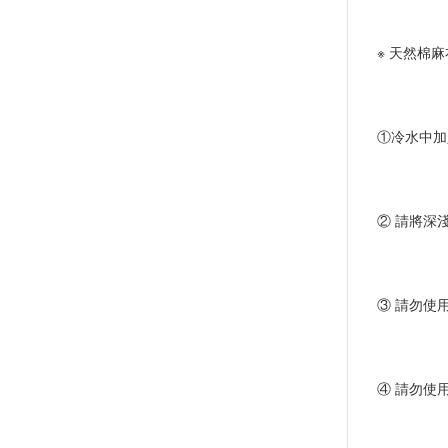
※ 天然棉
①冷水中加
② 請將深
③ 請勿使
④ 請勿使