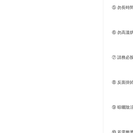
⑤ 勿長時
⑥ 勿高溫
⑦ 請務必
⑧ 反面掛
⑨ 晾曬陰
⑩ 若需整