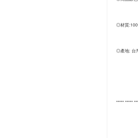
◎材質:10
◎產地: 台
***** ***** **