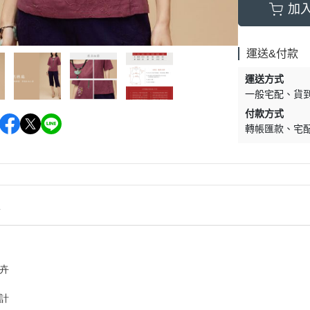
加
運送&付款
運送方式
一般宅配
貨
付款方式
轉帳匯款
宅
情
卉
計