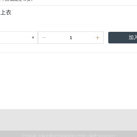
繪上衣
加
點規則
權條款
公司名稱: 古典主義創作服裝有限公司
統一編號: 80062822