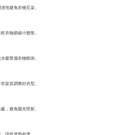
間浸泡避免衣物互染。
烘乾衣物易縮小變形。
脫水嚴禁濕衣物晾掛。
於衣架並調整好衣型。
涼處，避免陽光照射。
燙，請低溫墊布燙。