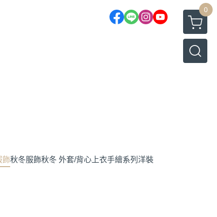
0
服飾
秋冬服飾
秋冬 外套/背心
上衣
手繪系列
洋裝