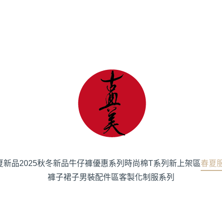
春夏新品
2025秋冬新品
牛仔褲優惠系列
時尚棉T系列
新上架區
春夏
褲子
裙子
男裝
配件區
客製化制服系列