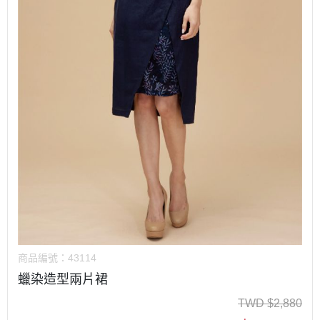
商品編號：
43114
蠟染造型兩片裙
TWD
$
2,880