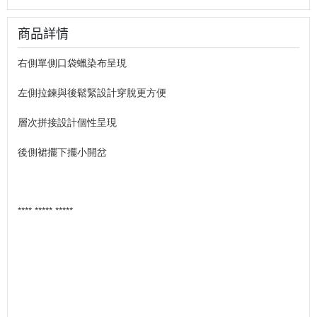
商品詳情
右側單側口袋蠟染布呈現
左側拉鍊與後鬆緊設計穿脫更方便
層次拼接設計個性呈現
後側裙擺下擺小開岔
**** ***** *****