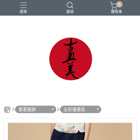
0
選單
搜尋
購物車
中國風
亞麻
古典
棉麻
茶禪服
春夏服飾
五折優惠區