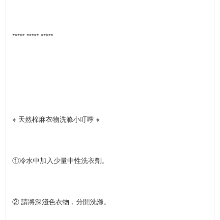
***** ***** *****
※ 天然棉麻衣物洗滌小叮嚀 ※
①冷水中加入少量中性洗衣劑。
② 請將深淺色衣物，分開洗滌。