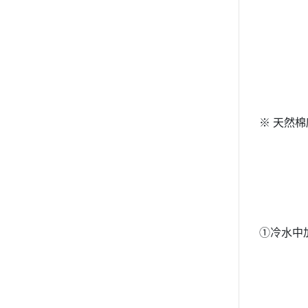
※ 天然
①冷水中