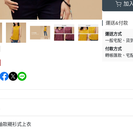
加
運送&付款
運送方式
一般宅配
貨
付款方式
轉帳匯款
宅
情
袖款襯衫式上衣