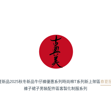
春夏新品
2025秋冬新品
牛仔褲優惠系列
時尚棉T系列
新上架區
春夏
褲子
裙子
男裝
配件區
客製化制服系列