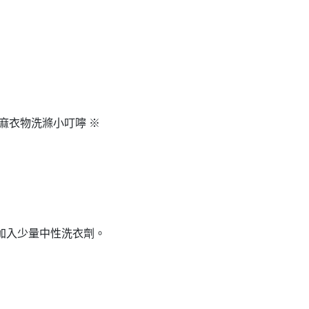
棉麻衣物洗滌小叮嚀 ※
加入少量中性洗衣劑。