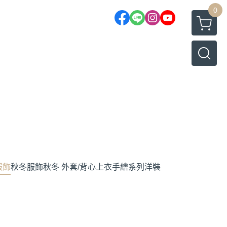
0
服飾
秋冬服飾
秋冬 外套/背心
上衣
手繪系列
洋裝