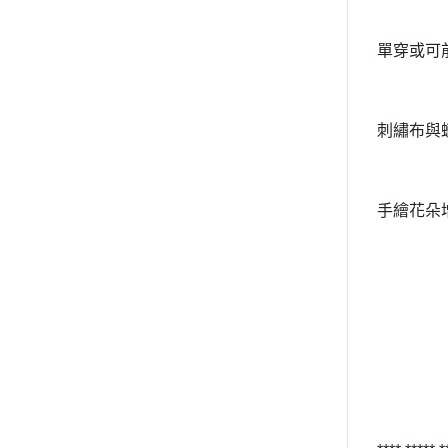
單穿或可
刺繡布與
手繪花朵