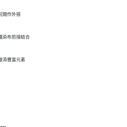
前開作外搭
蠟染布剪接結合
增添豐富元素