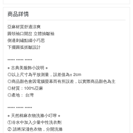
商品詳情
亞麻材質舒適涼爽
圓領袖口開岔 立體抽皺袖
側邊刺繡點綴小巧思
下擺圓弧抓皺設計
***** ***** *****
※ 古典美服飾小說明 ※
◎以上尺寸為平放測量，誤差值為± 2cm
◎商品顏色會因電腦螢幕而有所誤差，以實際商品顏色為主
◎材質：100%亞麻
◎產地： 台灣
***** ***** *****
※ 天然棉麻衣物洗滌小叮嚀 ※
①冷水中加入少量中性洗衣劑
② 請將深淺色衣物，分開洗滌