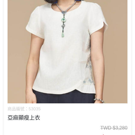
商品編號：
53035
亞麻顯瘦上衣
TWD
$
3,280