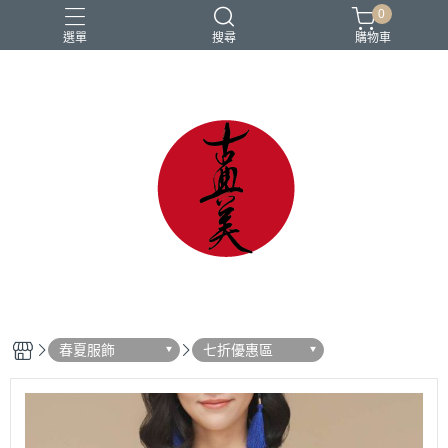
0
選單
搜尋
購物車
中國風
亞麻
古典
棉麻
茶禪服
春夏服飾
七折優惠區