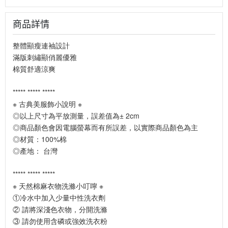
商品詳情
整體顯瘦連袖設計
滿版刺繡顯俏麗優雅
棉質舒適涼爽
***** ***** *****
※ 古典美服飾小說明 ※
◎以上尺寸為平放測量，誤差值為± 2cm
◎商品顏色會因電腦螢幕而有所誤差，以實際商品顏色為主
◎材質：100%棉
◎產地： 台灣
***** ***** *****
※ 天然棉麻衣物洗滌小叮嚀 ※
①冷水中加入少量中性洗衣劑
② 請將深淺色衣物，分開洗滌
③ 請勿使用含磷或強效洗衣粉