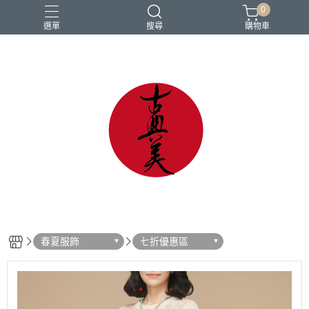
0
選單
搜尋
購物車
中國風
亞麻
古典
棉麻
茶禪服
春夏服飾
七折優惠區